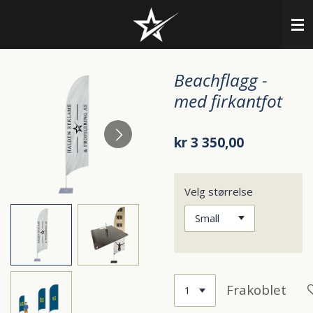
Gå
til
hovedinnhold
Beachflagg -
med firkantfot
kr 3 350,00
Velg størrelse
Frakoblet