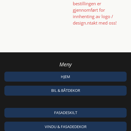
bestillingen er
gjennomført for
innhenting av logo /
design.ntakt med oss!
Meny
HJEM
BIL & BÅTDEKOR
FASADESKILT
VINDU & FASADEDEKOR