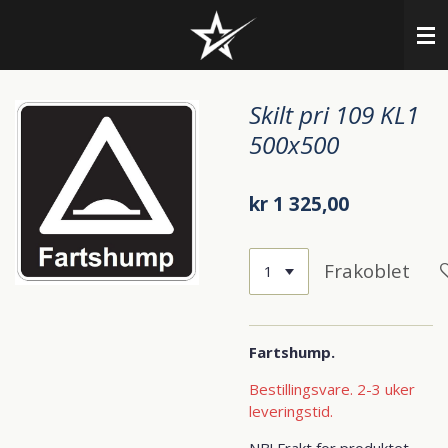
Gå
til
hovedinnhold
Skilt pri 109 KL1
500x500
kr 1 325,00
Frakoblet
Fartshump.
Bestillingsvare. 2-3 uker
leveringstid.
NB! Frakt for produktet