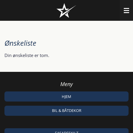
Gå
til
hovedinnhold
Ønskeliste
Din ønskeliste er tom.
Meny
HJEM
BIL & BÅTDEKOR